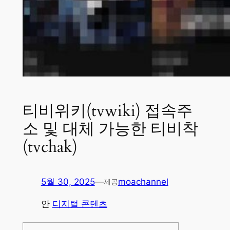
티비위키(tvwiki) 접속주
소 및 대체 가능한 티비착
(tvchak)
5월 30, 2025
—
moachannel
제공
안
디지털 콘텐츠