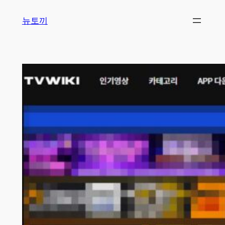
콘
뉴토끼
텐
츠
로
바
로
가
기