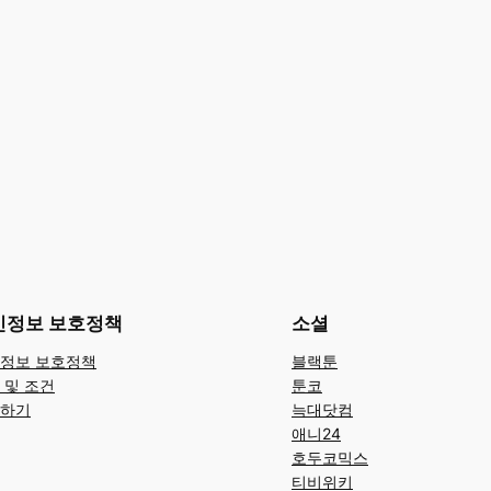
인정보 보호정책
소셜
정보 보호정책
블랙툰
 및 조건
툰코
하기
늑대닷컴
애니24
호두코믹스
티비위키