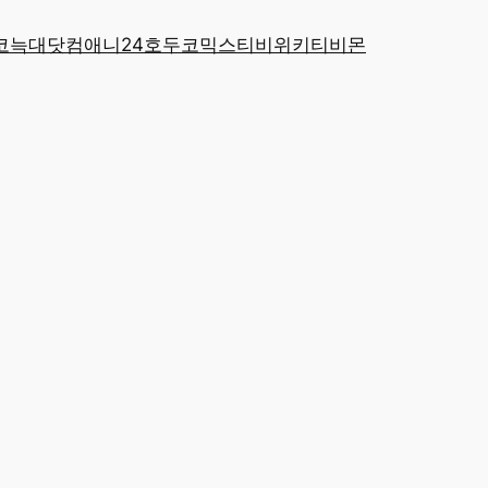
코
늑대닷컴
애니24
호두코믹스
티비위키
티비몬