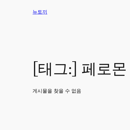
콘
뉴토끼
텐
츠
로
바
로
가
기
[태그:]
페로몬
게시물을 찾을 수 없음