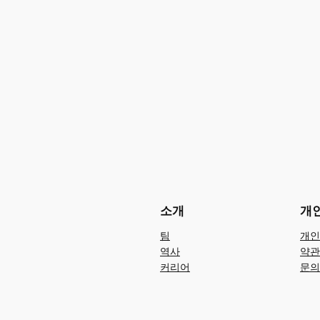
소개
개
팀
개인
역사
약관
커리어
문의