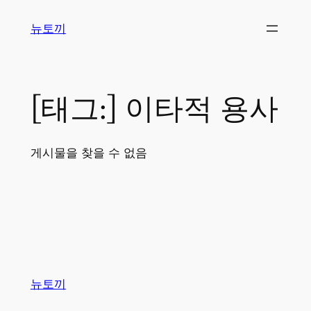
콘
뉴토끼
텐
츠
로
바
[태그:]
이타적 용사
로
가
기
게시물을 찾을 수 없음
뉴토끼