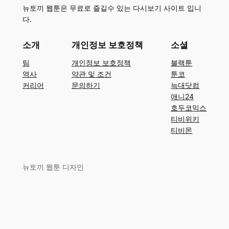
뉴토끼 웹툰은 무료로 즐길수 있는 다시보기 사이트 입니
다.
소개
개인정보 보호정책
소셜
팀
개인정보 보호정책
블랙툰
역사
약관 및 조건
툰코
커리어
문의하기
늑대닷컴
애니24
호두코믹스
티비위키
티비몬
뉴토끼 웹툰 디자인