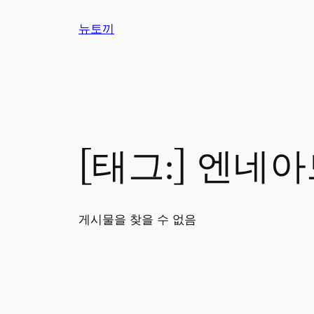
콘
뉴토끼
텐
츠
로
바
로
가
기
[태그:]
엔네아드
게시물을 찾을 수 없음