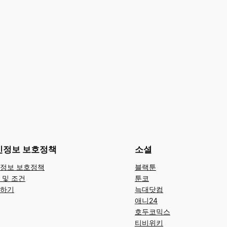
인정보 보호정책
소셜
정보 보호정책
블랙툰
 및 조건
툰코
하기
늑대닷컴
애니24
호두코믹스
티비위키