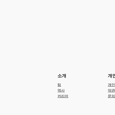
소개
개
팀
개인
역사
약관
커리어
문의