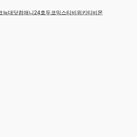
코
늑대닷컴
애니24
호두코믹스
티비위키
티비몬