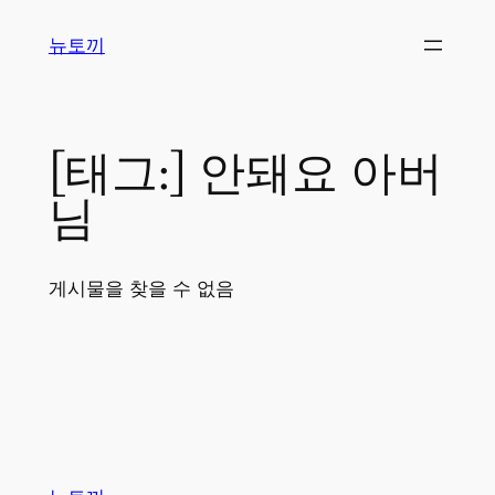
콘
뉴토끼
텐
츠
로
바
[태그:]
안돼요 아버
로
가
님
기
게시물을 찾을 수 없음