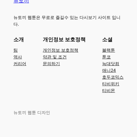
뉴토끼
뉴토끼 웹툰은 무료로 즐길수 있는 다시보기 사이트 입니
다.
소개
개인정보 보호정책
소셜
팀
개인정보 보호정책
블랙툰
역사
약관 및 조건
툰코
커리어
문의하기
늑대닷컴
애니24
호두코믹스
티비위키
티비몬
뉴토끼 웹툰 디자인