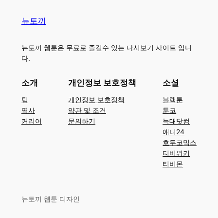
뉴토끼
뉴토끼 웹툰은 무료로 즐길수 있는 다시보기 사이트 입니
다.
소개
개인정보 보호정책
소셜
팀
개인정보 보호정책
블랙툰
역사
약관 및 조건
툰코
커리어
문의하기
늑대닷컴
애니24
호두코믹스
티비위키
티비몬
뉴토끼 웹툰 디자인