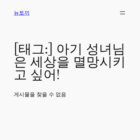
콘
뉴토끼
텐
츠
로
바
[태그:]
아기 성녀님
로
가
은 세상을 멸망시키
기
고 싶어!
게시물을 찾을 수 없음