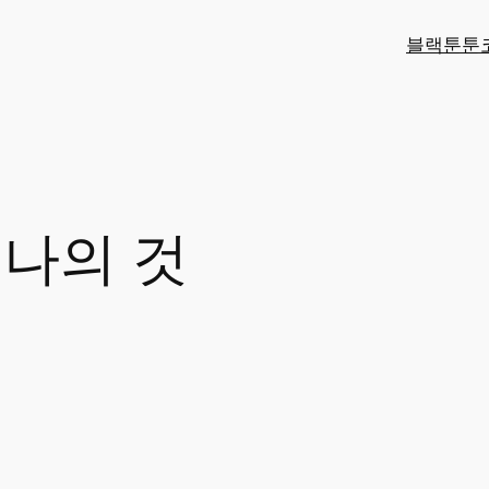
블랙툰
툰
 나의 것