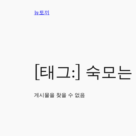
콘
뉴토끼
텐
츠
로
바
로
가
기
[태그:]
숙모는
게시물을 찾을 수 없음