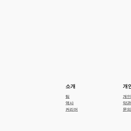
소개
개
팀
개인
역사
약관
커리어
문의