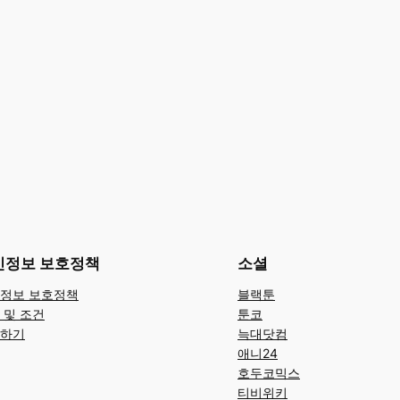
인정보 보호정책
소셜
정보 보호정책
블랙툰
 및 조건
툰코
하기
늑대닷컴
애니24
호두코믹스
티비위키