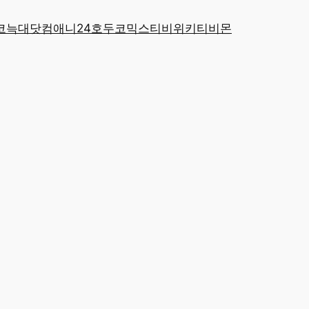
코
늑대닷컴
애니24
호두코믹스
티비위키
티비몬