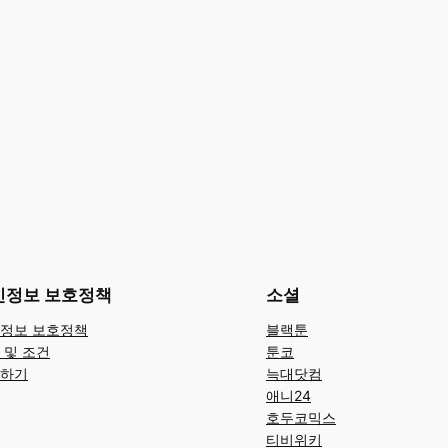
인정보 보호정책
소셜
정보 보호정책
블랙툰
 및 조건
툰코
하기
늑대닷컴
애니24
호두코믹스
티비위키