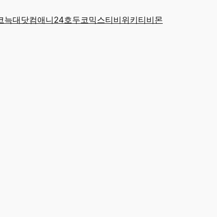
코
늑대닷컴
애니24
호두코믹스
티비위키
티비몬