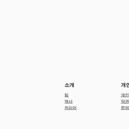
소개
개
팀
개인
역사
약관
커리어
문의