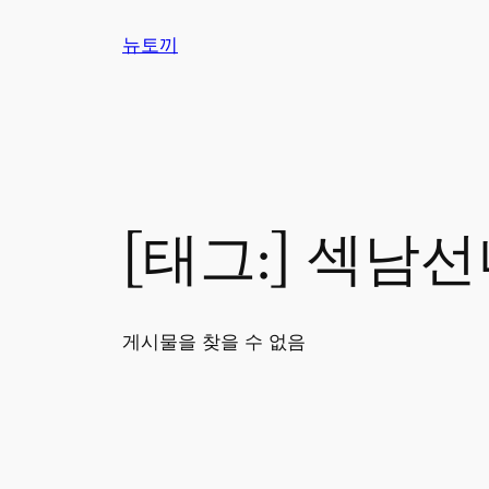
콘
뉴토끼
텐
츠
로
바
로
가
기
[태그:]
섹남선
게시물을 찾을 수 없음