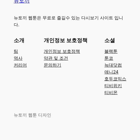
뉴토끼
뉴토끼 웹툰은 무료로 즐길수 있는 다시보기 사이트 입니
다.
소개
개인정보 보호정책
소셜
팀
개인정보 보호정책
블랙툰
역사
약관 및 조건
툰코
커리어
문의하기
늑대닷컴
애니24
호두코믹스
티비위키
티비몬
뉴토끼 웹툰 디자인