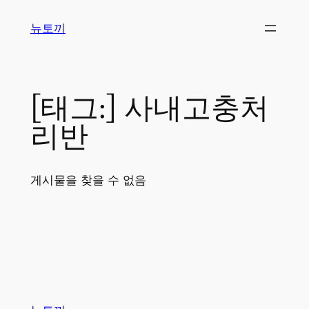
콘
뉴토끼
텐
츠
로
바
[태그:]
사내고충처
로
가
리반
기
게시물을 찾을 수 없음