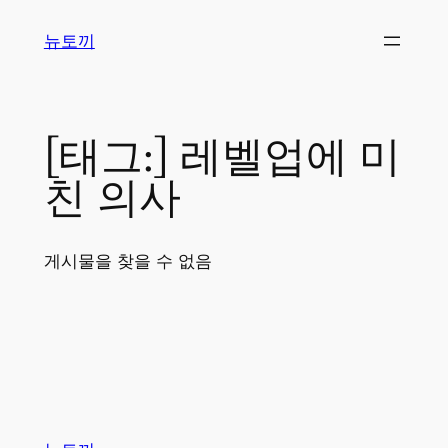
콘
뉴토끼
텐
츠
로
바
[태그:]
레벨업에 미
로
가
친 의사
기
게시물을 찾을 수 없음