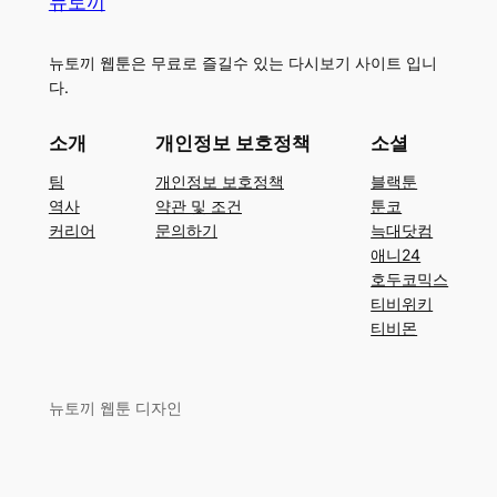
뉴토끼
뉴토끼 웹툰은 무료로 즐길수 있는 다시보기 사이트 입니
다.
소개
개인정보 보호정책
소셜
팀
개인정보 보호정책
블랙툰
역사
약관 및 조건
툰코
커리어
문의하기
늑대닷컴
애니24
호두코믹스
티비위키
티비몬
뉴토끼 웹툰 디자인