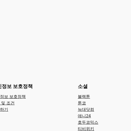
인정보 보호정책
소셜
정보 보호정책
블랙툰
 및 조건
툰코
하기
늑대닷컴
애니24
호두코믹스
티비위키