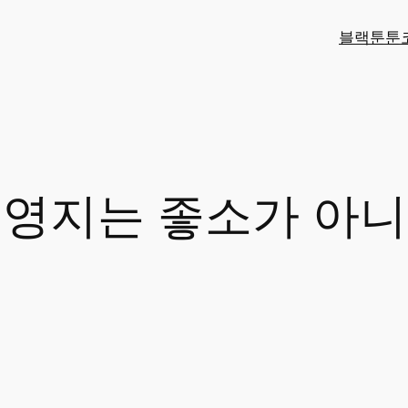
블랙툰
툰
 영지는 좋소가 아