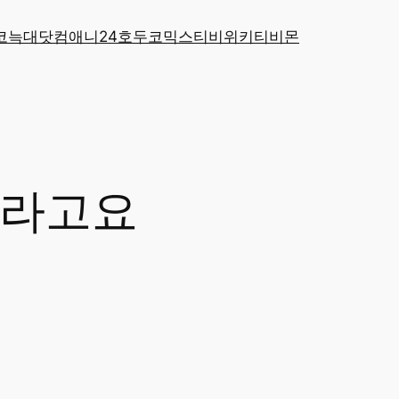
코
늑대닷컴
애니24
호두코믹스
티비위키
티비몬
니라고요