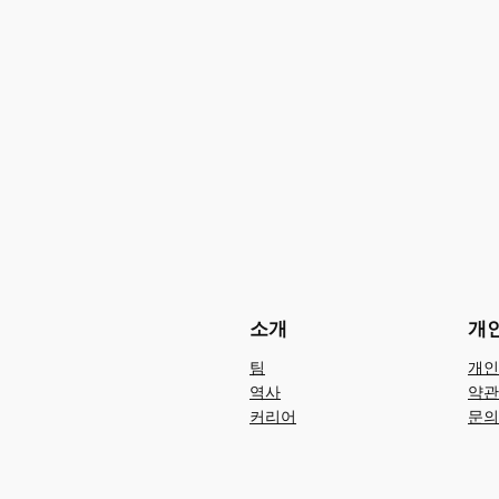
소개
개
팀
개인
역사
약관
커리어
문의