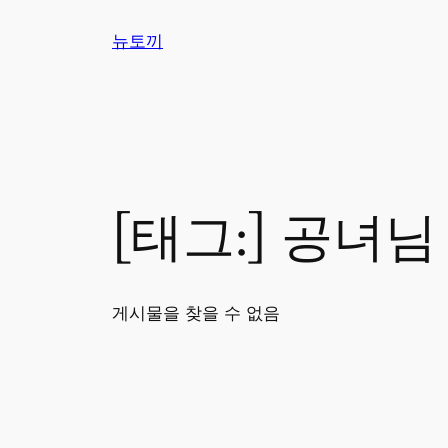
콘
뉴토끼
텐
츠
로
바
로
가
기
[태그:]
공녀님
게시물을 찾을 수 없음